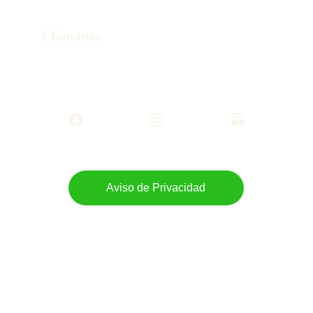
hola@wonderstorytravel.online
Llámanos
+52 55 80258436
Aviso de Privacidad