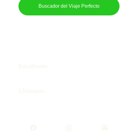
Buscador del Viaje Perfecto
Contacto
¿Listo para diseñar tu viaje sin estrés?
Escríbenos
hola@wonderstorytravel.online
Llámanos
+52 55 80258436