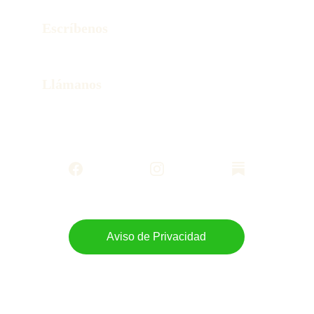
¿Listo para diseñar tu viaje sin estrés?
Escríbenos
hola@wonderstorytravel.online
Llámanos
+52 55 80258436
Aviso de Privacidad