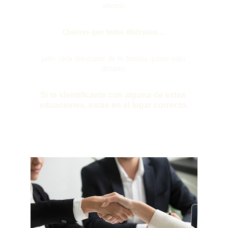
ahorro.
Quieres que todos disfruten…
pero cada integrante de tu familia quiere algo 
distinto.
Si te identificaste con alguna de estas 
situaciones, estás en el lugar correcto.