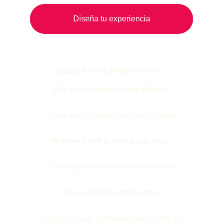
Diseña tu experiencia
Quizá te está pasando esto…
Has guardado decenas de videos…
y cada uno recomienda un hotel diferente.
No sabes si vale la pena pagar más…
o si una opción más sencilla será suficiente.
Tienes miedo de equivocarte…
porque este viaje representa meses o años de 