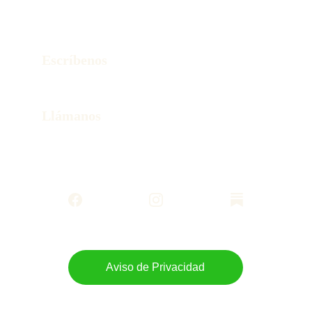
Contacto
¿Listo para diseñar tu viaje sin estrés?
Escríbenos
hola@wonderstorytravel.online
Llámanos
+52 55 80258436
Aviso de Privacidad